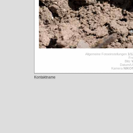
Allgemeine Fotoeinstellungen
1/1
Fre
Blitz
Datum/Uh
Kamera
NIKO
Kontaktname