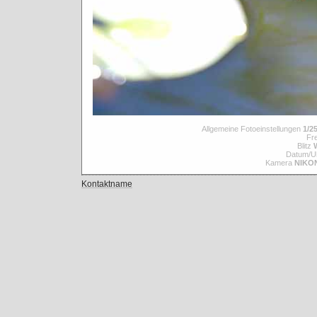
Allgemeine Fotoeinstellungen
1/25
Fre
Blitz
Datum/Uh
Kamera
NIKO
Kontaktname