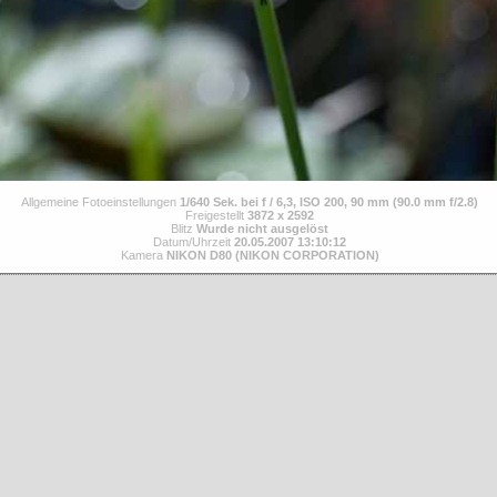
Allgemeine Fotoeinstellungen
1/640 Sek. bei f / 6,3, ISO 200, 90 mm (90.0 mm f/2.8)
Freigestellt
3872 x 2592
Blitz
Wurde nicht ausgelöst
Datum/Uhrzeit
20.05.2007 13:10:12
Kamera
NIKON D80 (NIKON CORPORATION)