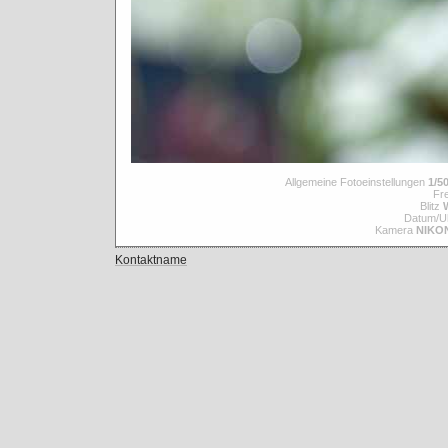
Allgemeine Fotoeinstellungen
1/50
Fre
Blitz
Datum/Uh
Kamera
NIKO
Kontaktname