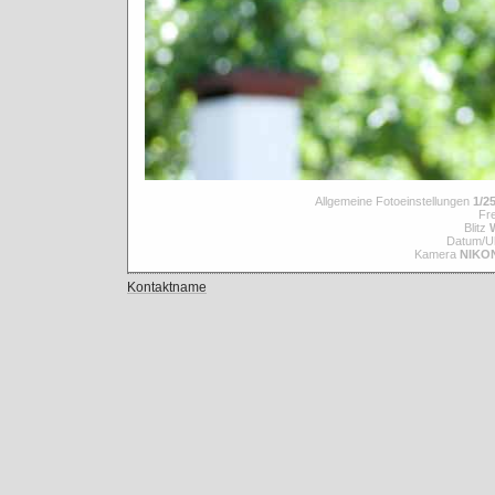
Allgemeine Fotoeinstellungen
1/25
Fre
Blitz
Datum/Uh
Kamera
NIKO
Kontaktname