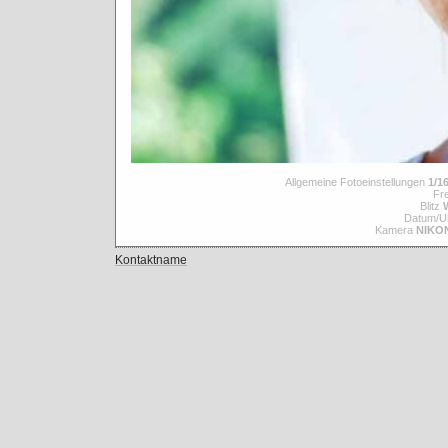
Allgemeine Fotoeinstellungen
1/16
Fre
Blitz
Datum/Uh
Kamera
NIKO
Kontaktname