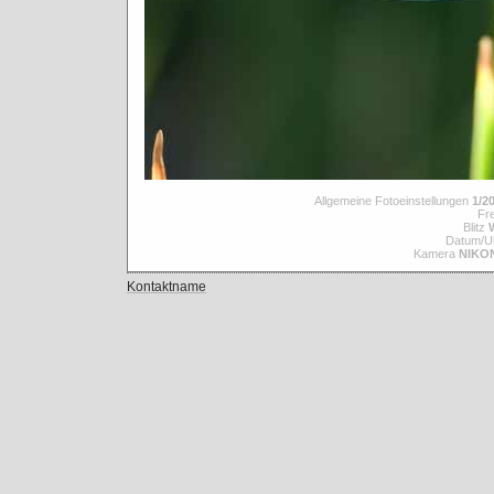
Allgemeine Fotoeinstellungen
1/20
Fre
Blitz
Datum/Uh
Kamera
NIKO
Kontaktname