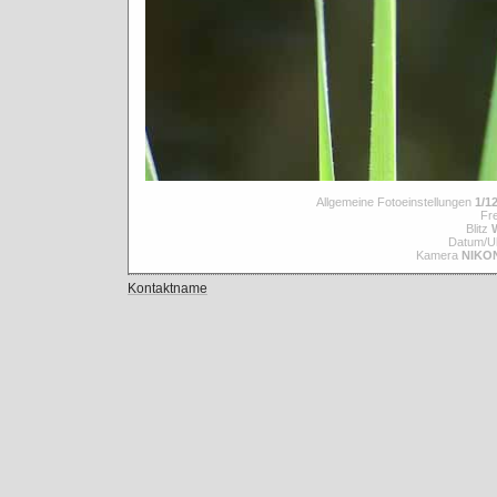
Allgemeine Fotoeinstellungen
1/12
Fre
Blitz
Datum/Uh
Kamera
NIKO
Kontaktname