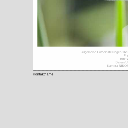
Allgemeine Fotoeinstellungen
1/25
Fre
Blitz
Datum/Uh
Kamera
NIKO
Kontaktname